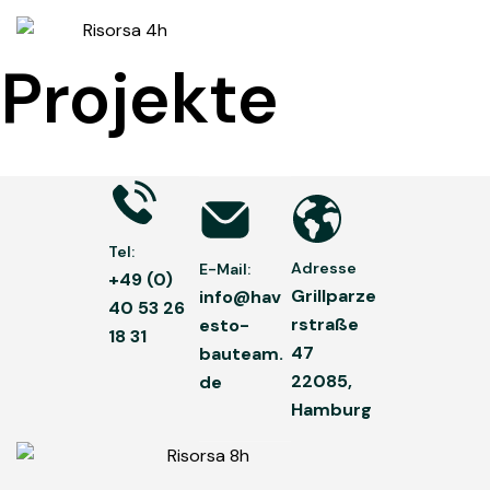
Projekte
Tel:
Adresse
E-Mail:
+49 (0)
Grillparze
info@hav
40 53 26
rstraße
esto-
18 31
47
bauteam.
22085,
de
Hamburg